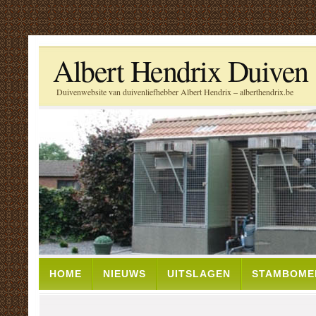
Albert Hendrix Duiven
Duivenwebsite van duivenliefhebber Albert Hendrix – alberthendrix.be
HOME
NIEUWS
UITSLAGEN
STAMBOME