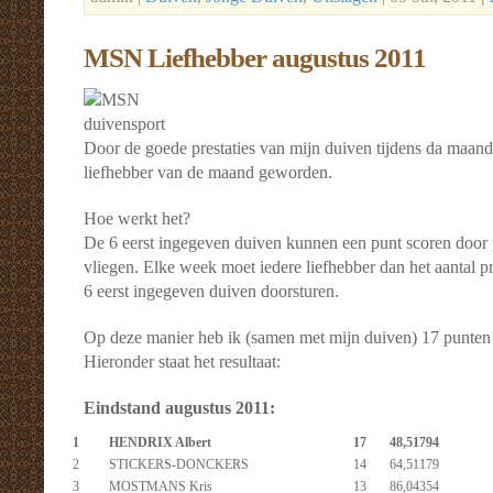
MSN Liefhebber augustus 2011
Door de goede prestaties van mijn duiven tijdens da maa
liefhebber van de maand geworden.
Hoe werkt het?
De 6 eerst ingegeven duiven kunnen een punt scoren door pr
vliegen. Elke week moet iedere liefhebber dan het aantal pr
6 eerst ingegeven duiven doorsturen.
Op deze manier heb ik (samen met mijn duiven) 17 punte
Hieronder staat het resultaat:
Eindstand augustus 2011:
1
HENDRIX Albert
17
48,51794
2
STICKERS-DONCKERS
14
64,51179
3
MOSTMANS Kris
13
86,04354