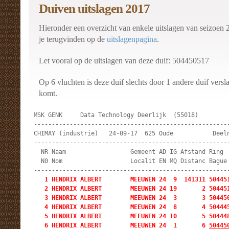
Duiven uitslagen 2017
Hieronder een overzicht van enkele uitslagen van seizoen 
je terugvinden op de
uitslagenpagina
.
Let vooral op de uitslagen van deze duif: 504450517
Op 6 vluchten is deze duif slechts door 1 andere duif versl
komt.
MSK GENK     Data Technology Deerlijk  (55018)         
-------------------------------------------------------
CHIMAY (industrie)   24-09-17  625 Oude           Deeln
-------------------------------------------------------
  NR Naam                  Gemeent AD IG Afstand Ring  
  N0 Nom                   Localit EN MQ Distanc Bague 
   1 HENDRIX ALBERT        MEEUWEN 24  9  141311 504451
   2 HENDRIX ALBERT        MEEUWEN 24 19       2 504451
   3 HENDRIX ALBERT        MEEUWEN 24  3       3 504450
   4 HENDRIX ALBERT        MEEUWEN 24  8       4 504445
   5 HENDRIX ALBERT        MEEUWEN 24 10       5 504448
   6 HENDRIX ALBERT        MEEUWEN 24  1       6 
50445