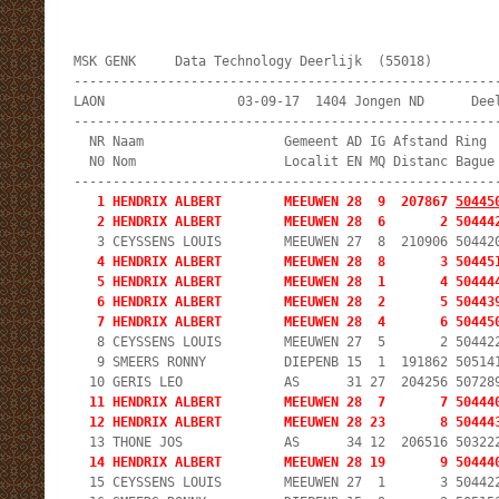
MSK GENK     Data Technology Deerlijk  (55018)         
-------------------------------------------------------
LAON                 03-09-17  1404 Jongen ND      Deel
-------------------------------------------------------
  NR Naam                  Gemeent AD IG Afstand Ring  
  N0 Nom                   Localit EN MQ Distanc Bague 
   1 HENDRIX ALBERT        MEEUWEN 28  9  207867 
50445
   2 HENDRIX ALBERT        MEEUWEN 28  6       2 50444
   4 HENDRIX ALBERT        MEEUWEN 28  8       3 504451
   5 HENDRIX ALBERT        MEEUWEN 28  1       4 504444
   6 HENDRIX ALBERT        MEEUWEN 28  2       5 504439
   7 HENDRIX ALBERT        MEEUWEN 28  4       6 50445
   8 CEYSSENS LOUIS        MEEUWEN 27  5       2 504422
   9 SMEERS RONNY          DIEPENB 15  1  191862 505141
  11 HENDRIX ALBERT        MEEUWEN 28  7       7 504440
  12 HENDRIX ALBERT        MEEUWEN 28 23       8 50444
  14 HENDRIX ALBERT        MEEUWEN 28 19       9 50444
  15 CEYSSENS LOUIS        MEEUWEN 27  1       3 504422