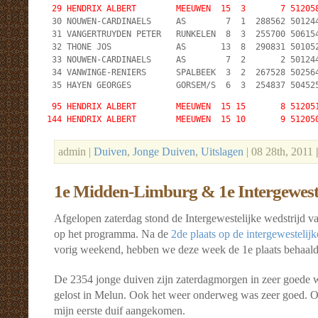
 29 HENDRIX ALBERT        MEEUWEN  15  3       7 51205

 30 NOUWEN-CARDINAELS     AS        7  1  288562 501244
 31 VANGERTRUYDEN PETER   RUNKELEN  8  3  255700 506154
 32 THONE JOS             AS       13  8  290831 501052
 33 NOUWEN-CARDINAELS     AS        7  2       2 501244
 34 VANWINGE-RENIERS      SPALBEEK  3  2  267528 502564
 35 HAYEN GEORGES         GORSEM/S  6  3  254837 50452
 95 HENDRIX ALBERT        MEEUWEN  15 15       8 512051
144 HENDRIX ALBERT        MEEUWEN  15 10       9 51205
admin |
Duiven
,
Jonge Duiven
,
Uitslagen
| 08 28th, 2011
1e Midden-Limburg & 1e Intergewest
Afgelopen zaterdag stond de Intergewestelijke wedstrijd 
op het programma. Na de
2de plaats op de intergewestelij
vorig weekend, hebben we deze week de 1e plaats behaald
De 2354 jonge duiven zijn zaterdagmorgen in zeer goede
gelost in Melun. Ook het weer onderweg was zeer goed. On
mijn eerste duif aangekomen.