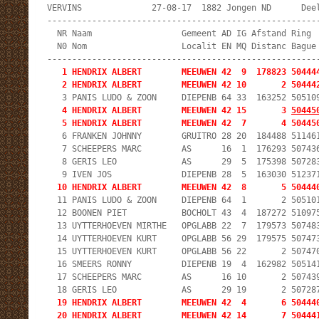
VERVINS              27-08-17  1882 Jongen ND      Deel
-------------------------------------------------------
  NR Naam                  Gemeent AD IG Afstand Ring  
  N0 Nom                   Localit EN MQ Distanc Bague 
   1 HENDRIX ALBERT        MEEUWEN 42  9  178823 504444
   2 HENDRIX ALBERT        MEEUWEN 42 10       2 50444
   4 HENDRIX ALBERT        MEEUWEN 42 15       3 
50445
   5 HENDRIX ALBERT        MEEUWEN 42  7       4 50445
   6 FRANKEN JOHNNY        GRUITRO 28 20  184488 511461
   7 SCHEEPERS MARC        AS      16  1  176293 507436
   8 GERIS LEO             AS      29  5  175398 507283
  10 HENDRIX ALBERT        MEEUWEN 42  8       5 50444
  11 PANIS LUDO & ZOON     DIEPENB 64  1       2 505101
  12 BOONEN PIET           BOCHOLT 43  4  187272 510975
  13 UYTTERHOEVEN MIRTHE   OPGLABB 22  7  179573 507483
  14 UYTTERHOEVEN KURT     OPGLABB 56 29  179575 507473
  15 UYTTERHOEVEN KURT     OPGLABB 56 22       2 507470
  16 SMEERS RONNY          DIEPENB 19  4  162982 505141
  17 SCHEEPERS MARC        AS      16 10       2 507439
  19 HENDRIX ALBERT        MEEUWEN 42  4       6 504440
  20 HENDRIX ALBERT        MEEUWEN 42 14       7 50444