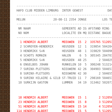
-------------------------------------------------------
HAFO CLUB MIDDEN LIMBURG  INTER GEWEST              DAT
-------------------------------------------------------
MELUN                20-08-11 2354 JONGE         LOS TE
-------------------------------------------------------
 NR NAAM                  GEMEENTE AD IG AFSTAND RING  
 NO NOM                   LOCALITE EN MQ DISTANC BAGUE 
  1 HENDRIX ALBERT        MEEUWEN  15  2  335765 51205

  2 SCHROYEN-HENDERIX     HEUSDEN  12  1  319854 504204
  3 HENDRIKX S+N          HEUSDEN  48  1  319829 504096
  4 SCHOTS ROMAIN         HALEN     6  5  305345 204701
  5 HENDRIKX S+N          HEUSDEN  48 25       2 504029
  6 ENGELBOS JOHAN        RUNKELEN 10  5  300248 513214
  7 SURINX-PLETSERS       NIEUWERK 42 26  304903 504653
  8 SURINX-PLETSERS       NIEUWERK 42 30       2 504655
  9 SURINX HILAIRE & GILB ST-TRUID 11  7  298169 504651
 10 SURKIJN GASTON        LUMMEN   34 19  313462 50207
18 HENDRIX ALBERT        MEEUWEN  15  1       2 512050
 23 HENDRIX ALBERT        MEEUWEN  15  8       3 512058
 51 HENDRIX ALBERT        MEEUWEN  15 14       4 512050
114 HENDRIX ALBERT        MEEUWEN  15  5       5 512057