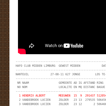
-------------------------------------------------------
HAFO CLUB MIDDEN LIMBURG  GEWEST MIDDEN             DAT
-------------------------------------------------------
NANTEUIL             27-08-11 627 JONGE         LOS TE-
-------------------------------------------------------
 NR NAAM                  GEMEENTE AD IG AFSTAND RING  
 NO NOM                   LOCALITE EN MQ DISTANC BAGUE 
  1 HENDRIX ALBERT        MEEUWEN  15  9  291437 51205

  2 VANDEBROEK LUCIEN     ZOLDER   23 13  279535 506456
  3 VANDEBROEK LUCIEN     ZOLDER   23 12       2 506466