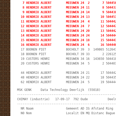
   7 HENDRIX ALBERT        MEEUWEN 24  2       7 504450
   8 HENDRIX ALBERT        MEEUWEN 24 11       8 504437
   9 HENDRIX ALBERT        MEEUWEN 24 14       9 504438
  10 HENDRIX ALBERT        MEEUWEN 24 13      10 504451
  11 HENDRIX ALBERT        MEEUWEN 24  4      11 504442
  12 HENDRIX ALBERT        MEEUWEN 24  7      12 504447
  13 HENDRIX ALBERT        MEEUWEN 24 20      13 504442
  14 HENDRIX ALBERT        MEEUWEN 24 24      14 504444
  15 HENDRIX ALBERT        MEEUWEN 24 18      15 504441
  16 HENDRIX ALBERT        MEEUWEN 24  6      16 50444
  17 BOONEN PIET           BOCHOLT 39  3  149865 512641
  18 BOONEN PIET           BOCHOLT 39 33       2 226125
  19 CUSTERS HENRI         MEEUWEN 34 16  143650 504410
  20 CUSTERS HENRI         MEEUWEN 34  5       2 504401
  44 HENDRIX ALBERT        MEEUWEN 24 21      17 504442
  48 HENDRIX ALBERT        MEEUWEN 24 22      18 504435
  62 HENDRIX ALBERT        MEEUWEN 24  5      19 50444
MSK GENK     Data Technology Deerlijk  (55018)         
-------------------------------------------------------
CHIMAY (industrie)   17-09-17  792 Oude           Deeln
-------------------------------------------------------
  NR Naam                  Gemeent AD IG Afstand Ring  
  N0 Nom                   Localit EN MQ Distanc Bague 