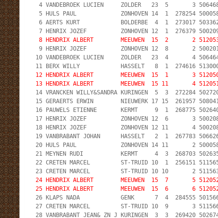
  4 VANDEBROEK LUCIEN     ZOLDER   23  5       3 506468
  5 HULS PAUL             ZONHOVEN 14  1  278254 500058
  6 AERTS KURT            BOLDERBE  4  1  273017 503362
  8 HENDRIX ALBERT        MEEUWEN  15  2       2 51205

  9 HENRIX JOZEF          ZONHOVEN 12  8       2 500201
 10 VANDEBROEK LUCIEN     ZOLDER   23  4       4 506464
 12 HENDRIX ALBERT        MEEUWEN  15  1       3 512050
 13 HENDRIX ALBERT        MEEUWEN  15 11       4 51205

 14 VRANCKEN WILLY&SANDRA KURINGEN  5  3  272284 502720
 15 GERAERTS ERWIN        NIEUWERK 17 15  261957 508041
 16 PAUWELS ETIENNE       KERMT     9  1  268775 502640
 17 HENRIX JOZEF          ZONHOVEN 12  6       3 500208
 18 HENRIX JOZEF          ZONHOVEN 12 11       4 500208
 19 VANBRABANT JOHAN      HASSELT   2  1  267783 506626
 20 HULS PAUL             ZONHOVEN 14 11       2 500058
 21 MEYNEN RUDI           KERMT     4  3  268703 502635
 22 CRETEN MARCEL         ST-TRUID 10  1  256151 511565
 24 HENDRIX ALBERT        MEEUWEN  15  7       5 512052
 25 HENDRIX ALBERT        MEEUWEN  15  6       6 51205

 26 KLAPS NADA            GENK      7  4  284555 501566
 27 CRETEN MARCEL         ST-TRUID 10  9       3 511566