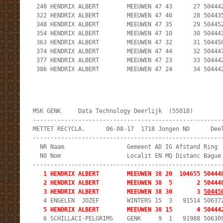
 248 HENDRIX ALBERT        MEEUWEN 47 43      27 504442
 322 HENDRIX ALBERT        MEEUWEN 47 40      28 504435
 348 HENDRIX ALBERT        MEEUWEN 47 35      29 504452
 354 HENDRIX ALBERT        MEEUWEN 47 10      30 504443
 363 HENDRIX ALBERT        MEEUWEN 47 32      31 504450
 374 HENDRIX ALBERT        MEEUWEN 47 44      32 504447
 377 HENDRIX ALBERT        MEEUWEN 47 23      33 504442
 386 HENDRIX ALBERT        MEEUWEN 47 24      34 50444
MSK GENK     Data Technology Deerlijk  (55018)         
-------------------------------------------------------
METTET RECYCLA.      06-08-17  1718 Jongen ND      Deel
-------------------------------------------------------
  NR Naam                  Gemeent AD IG Afstand Ring  
  N0 Nom                   Localit EN MQ Distanc Bague 
   1 HENDRIX ALBERT        MEEUWEN 38 20  104655 50444
   2 HENDRIX ALBERT        MEEUWEN 38  5       2 504448
   3 HENDRIX ALBERT        MEEUWEN 38 30       3 
50445
   5 HENDRIX ALBERT        MEEUWEN 38 15       4 50444
   6 SCHILLACI-PELGRIMS    GENK     9  1   91988 506309