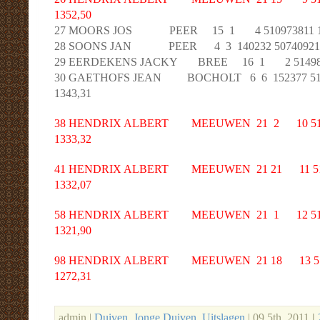
1352,50
27 MOORS JOS PEER 15 1 4 510973811 1342
28 SOONS JAN PEER 4 3 140232 507409211 13
29 EERDEKENS JACKY BREE 16 1 2 514980811
30 GAETHOFS JEAN BOCHOLT 6 6 152377 5149
1343,31
38 HENDRIX ALBERT MEEUWEN 21 2 10 51205
1333,32
41 HENDRIX ALBERT MEEUWEN 21 21 11 5120
1332,07
58 HENDRIX ALBERT MEEUWEN 21 1 12 51205
1321,90
98 HENDRIX ALBERT MEEUWEN 21 18 13 5120
1272,31
admin |
Duiven
,
Jonge Duiven
,
Uitslagen
| 09 5th, 2011
|