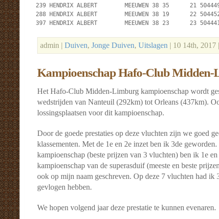
 239 HENDRIX ALBERT        MEEUWEN 38 35      21 504449
 288 HENDRIX ALBERT        MEEUWEN 38 19      22 504452
 397 HENDRIX ALBERT        MEEUWEN 38 23      23 50444
admin |
Duiven
,
Jonge Duiven
,
Uitslagen
| 10 14th, 2017
Kampioenschap Hafo-Club Midden-
Het Hafo-Club Midden-Limburg kampioenschap wordt ges
wedstrijden van Nanteuil (292km) tot Orleans (437km). O
lossingsplaatsen voor dit kampioenschap.
Door de goede prestaties op deze vluchten zijn we goed ge
klassementen. Met de 1e en 2e inzet ben ik 3de geworden. 
kampioenschap (beste prijzen van 3 vluchten) ben ik 1e e
kampioenschap van de superasduif (meeste en beste prijzen
ook op mijn naam geschreven. Op deze 7 vluchten had ik 3 
gevlogen hebben.
We hopen volgend jaar deze prestatie te kunnen evenaren.