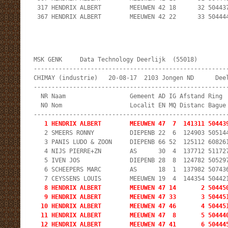
 317 HENDRIX ALBERT        MEEUWEN 42 18      32 504437
 367 HENDRIX ALBERT        MEEUWEN 42 22      33 50444
MSK GENK     Data Technology Deerlijk  (55018)         
-------------------------------------------------------
CHIMAY (industrie)   20-08-17  2103 Jongen ND      Deel
-------------------------------------------------------
  NR Naam                  Gemeent AD IG Afstand Ring  
  N0 Nom                   Localit EN MQ Distanc Bague 
   1 HENDRIX ALBERT        MEEUWEN 47  7  141311 50443
   2 SMEERS RONNY          DIEPENB 22  6  124903 505144
   3 PANIS LUDO & ZOON     DIEPENB 66 52  125112 608261
   4 NIJS PIERRE+ZN        AS      30  4  137712 511727
   5 IVEN JOS              DIEPENB 28  8  124782 505297
   6 SCHEEPERS MARC        AS      18  1  137982 507436
   8 HENDRIX ALBERT        MEEUWEN 47 14       2 504450
   9 HENDRIX ALBERT        MEEUWEN 47 33       3 504451
  10 HENDRIX ALBERT        MEEUWEN 47 46       4 504451
  11 HENDRIX ALBERT        MEEUWEN 47  8       5 504440
  12 HENDRIX ALBERT        MEEUWEN 47 41       6 504445