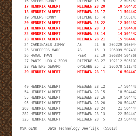
  17 HENDRIX ALBERT        MEEUWEN 28 20      10 504435
  18 HENDRIX ALBERT        MEEUWEN 28 17      11 50444
  20 HENDRIX ALBERT        MEEUWEN 28 22      12 504437
  21 HENDRIX ALBERT        MEEUWEN 28  3      13 504438
  22 HENDRIX ALBERT        MEEUWEN 28 14      14 504442
  23 HENDRIX ALBERT        MEEUWEN 28 21      15 50444
  24 CARDINAELS JIMMY      AS      21  6  205229 503044
  25 SCHEEPERS MARC        AS      15  3  205099 507439
  26 HAMAL TWAN            PEER    32 19  206334 504368
  27 PANIS LUDO & ZOON     DIEPENB 63 27  192112 505107
  29 HENDRIX ALBERT        MEEUWEN 28 11      16 50444
  49 HENDRIX ALBERT        MEEUWEN 28 12      17 504443
  54 HENDRIX ALBERT        MEEUWEN 28 15      18 504442
  55 HENDRIX ALBERT        MEEUWEN 28 16      19 504442
  95 HENDRIX ALBERT        MEEUWEN 28 26      20 504451
 203 HENDRIX ALBERT        MEEUWEN 28 24      21 504444
 282 HENDRIX ALBERT        MEEUWEN 28 13      22 504441
 325 HENDRIX ALBERT        MEEUWEN 28  5      23 50444
MSK GENK     Data Technology Deerlijk  (55018)         
-------------------------------------------------------