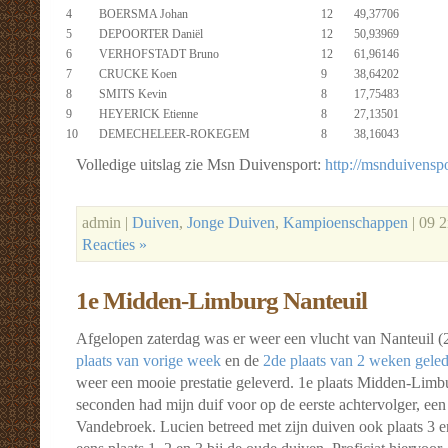
4
BOERSMA Johan
12
49,37706
5
DEPOORTER Daniël
12
50,93969
6
VERHOFSTADT Bruno
12
61,96146
7
CRUCKE Koen
9
38,64202
8
SMITS Kevin
8
17,75483
9
HEYERICK Etienne
8
27,13501
10
DEMECHELEER-ROKEGEM
8
38,16043
Volledige uitslag zie Msn Duivensport:
http://msnduivenspo
admin |
Duiven
,
Jonge Duiven
,
Kampioenschappen
| 09 
Reacties »
1e Midden-Limburg Nanteuil
Afgelopen zaterdag was er weer een vlucht van Nanteuil 
plaats van vorige week
en de
2de plaats van 2 weken gele
weer een mooie prestatie geleverd. 1e plaats Midden-Limbu
seconden had mijn duif voor op de eerste achtervolger, een
Vandebroek. Lucien betreed met zijn duiven ook plaats 3 e