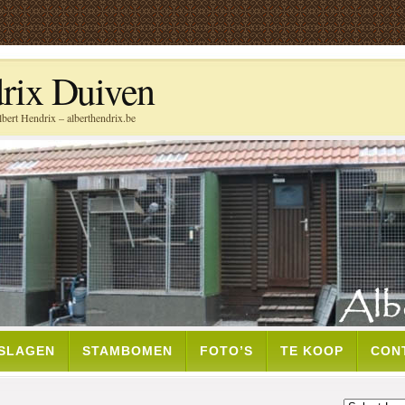
rix Duiven
bert Hendrix – alberthendrix.be
TSLAGEN
STAMBOMEN
FOTO’S
TE KOOP
CON