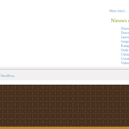
Meer foto's ...
Nieuws 
Duiv
Duive
Jaars
Jonge
Kamp
Oude
Uitsl
Uncat
Video
y
WordPress