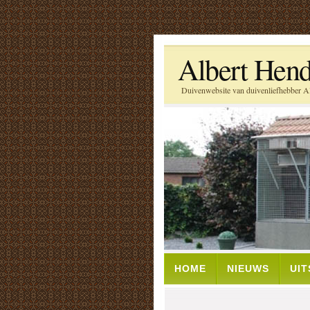
Albert Hend
Duivenwebsite van duivenliefhebber Al
HOME
NIEUWS
UI