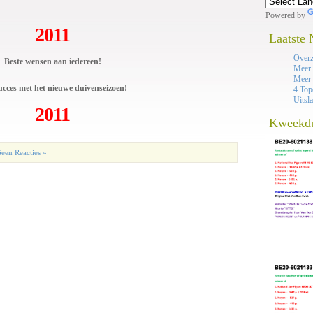
Powered by
2011
Laatste
Overz
Beste wensen aan iedereen!
Meer 
Meer 
ucces met het nieuwe duivenseizoen!
4 Top
Uitsl
2011
Kweekd
een Reacties »