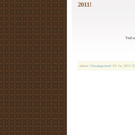
2011!
Veel s
admin |
Uncategorized
| 01 1st, 2011
|
G