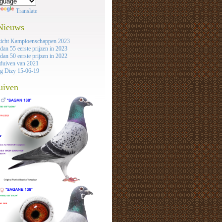
Translate
 Nieuws
icht Kampioenschappen 2023
dan 55 eerste prijzen in 2023
dan 50 eerste prijzen in 2022
duiven van 2021
ag Dizy 15-06-19
uiven