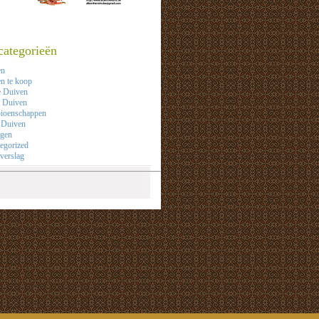
categorieën
en
n te koop
e Duiven
 Duiven
ioenschappen
 Duiven
agen
egorized
verslag