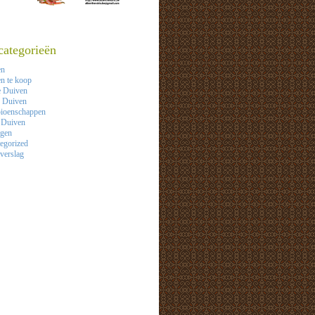
categorieën
en
n te koop
e Duiven
 Duiven
ioenschappen
 Duiven
agen
egorized
verslag