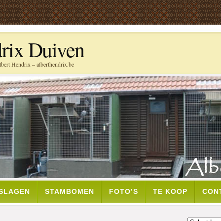
rix Duiven
bert Hendrix – alberthendrix.be
TSLAGEN
STAMBOMEN
FOTO’S
TE KOOP
CON