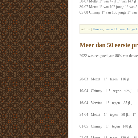
30-07 Mettet 1° van 47 jl 1° van 147 jl
30-07 Mettet 1° van 192 jonge 1° van 5
05-08 Chimay 1° van 133 jonge 1° van 
admin |
Duiven
,
Jaarse Duiven
,
Jonge 
Meer dan 50 eerste pr
2022 was een goed jaar. 80% van de weds
26-03 Mettet 1° tegen 116 jl
10-04 Chimay 1
1
° tegen 175 jl.,
16-04 Vervins 1° tegen 85 jl.,
24-04 Mettet 1° tegen 89 jl., 1° 4
01-05 Chimay 1° tegen 148 jl.