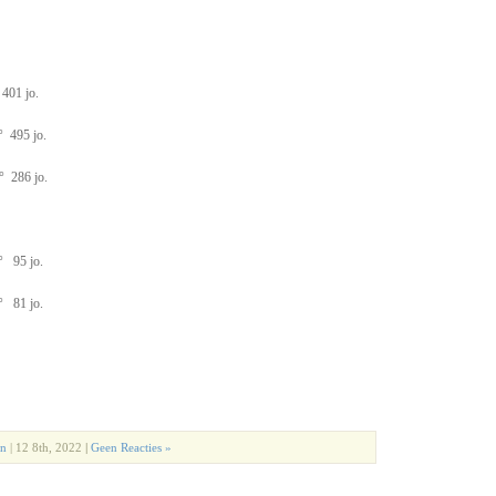
401 jo.
 495 jo.
 286 jo.
 95 jo.
 81 jo.
en
| 12 8th, 2022
|
Geen Reacties »