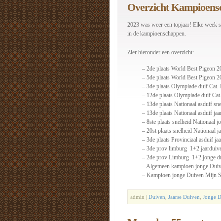
Overzicht Kampioens
2023 was weer een topjaar! Elke week s
in de kampioenschappen.
Zier hieronder een overzicht:
– 2de plaats World Best Pigeon 2
– 5de plaats World Best Pigeon 2
– 3de plaats Olympiade duif Cat.
– 12de plaats Olympiade duif Cat
– 13de plaats Nationaal asduif sn
– 13de plaats Nationaal asduif ja
– 8ste plaats snelheid Nationaal 
– 20st plaats snelheid Nationaal j
– 3de plaats Provinciaal asduif j
– 3de prov limburg 1+2 jaarduiv
– 2de prov Limburg 1+2 jonge d
– Algemeen kampioen jonge Duive
– Kampioen jonge Duiven Mijn St
admin |
Duiven
,
Jaarse Duiven
,
Jonge 