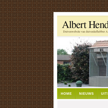
Albert Hend
Duivenwebsite van duivenliefhebber Al
HOME
NIEUWS
UI