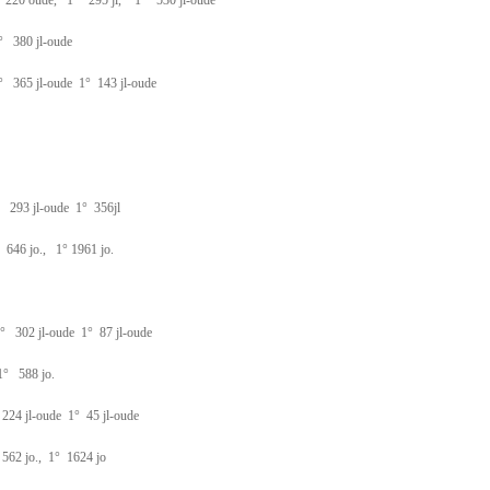
 220 oude, 1° 295 jl, 1° 530 jl-oude
 380 jl-oude
365 jl-oude 1° 143 jl-oude
293 jl-oude 1° 356jl
646 jo., 1° 1961 jo.
302 jl-oude 1° 87 jl-oude
° 588 jo.
4 jl-oude 1° 45 jl-oude
62 jo., 1° 1624 jo