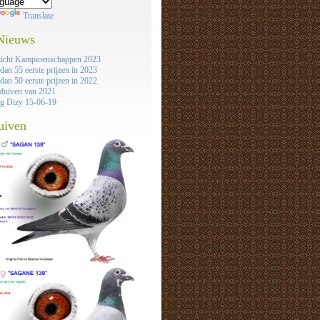
Translate
 Nieuws
icht Kampioenschappen 2023
dan 55 eerste prijzen in 2023
dan 50 eerste prijzen in 2022
duiven van 2021
ag Dizy 15-06-19
uiven