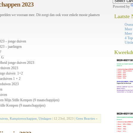
chappen 2023
Powered by
peelden we vooraan mee. Dit zorgt dan ook voor enkele mooie plaatsen
Laatste
Overz
Meer 
Meer 
4 Top
023 – jonge duiven
Uitsl
023 – jaarlingen
Kweekd
 F
. G
elheid jonge duiven 2023
arduiven 2023
jonge duiven 1+2
aarduiven 1 + 2
aarduiven 2023
en
uiven
n Mijn Stille Kempen (9 maatschappijen)
ille Kempen (9 maatschappijen)
Duiven
,
Kampioenschappen
,
Uitslagen
| 12 23rd, 2023
|
Geen Reacties »