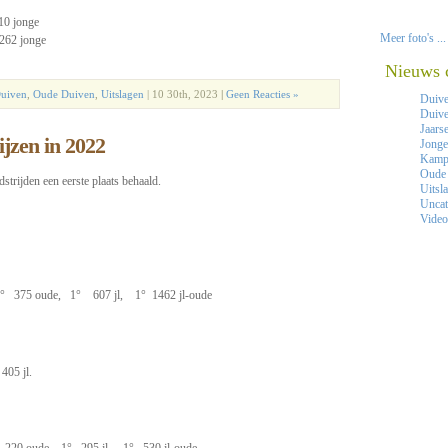
10 jonge
Meer foto's ...
262 jonge
Nieuws 
Duiven
,
Oude Duiven
,
Uitslagen
| 10 30th, 2023
|
Geen Reacties »
Duiv
Duive
Jaars
ijzen in 2022
Jonge
Kamp
Oude
trijden een eerste plaats behaald.
Uitsl
Uncat
Video
° 375 oude, 1° 607 jl, 1° 1462 jl-oude
05 jl.