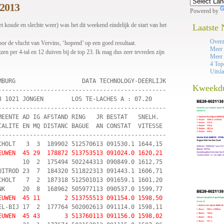
/2013
Powered by
 koude en slechte weer) was het dit weekend eindelijk de start van het
Laatste
Overz
oor de vlucht van Vervins, ‘hopend’ op een goed resultaat.
Meer 
zen per 4-tal en 12 duiven bij de top 23. Ik mag dus zeer tevreden zijn
Meer 
4 Top
Uitsl
MBURG                   DATA TECHNOLOGY-DEERLIJK

Kweekd
------------------------------------------------

3 1021 JONGEN        LOS TE-LACHES A : 07.20    

------------------------------------------------

MEENTE AD IG AFSTAND RING   JR BESTAT   SNELH.  

CALITE EN MQ DISTANC BAGUE  AN CONSTAT  VITESSE 

------------------------------------------------

CHOLT   3  3  189902 512570613 091530.1 1644,15 

EUWEN  45 29  178872 513753513 091024.0 1620,21
       10  2  175494 502244313 090849.0 1612,75 

UITROD 23  7  184320 511822313 091443.1 1606,71 

CHOLT   7  2  187318 512501013 091659.1 1601,20 

NK     20  8  168962 505977113 090537.0 1599,77 

EUWEN  45 11       2 513755513 091154.0 1598,50
EL-BIJ 17  2  177764 502002613 091114.0 1598,11 

EUWEN  45 43       3 513760113 091156.0 1598,02