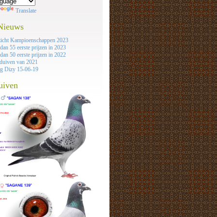
Translate
 Nieuws
icht Kampioenschappen 2023
dan 55 eerste prijzen in 2023
dan 50 eerste prijzen in 2022
duiven van 2021
ag Dizy 15-06-19
uiven