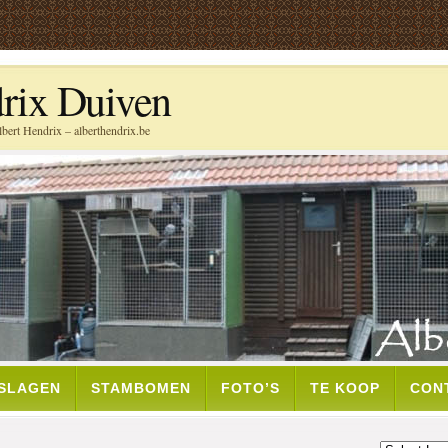
rix Duiven
bert Hendrix – alberthendrix.be
TSLAGEN
STAMBOMEN
FOTO’S
TE KOOP
CON