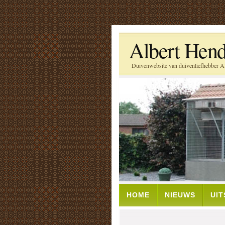
Albert Hend
Duivenwebsite van duivenliefhebber Al
HOME
NIEUWS
UI