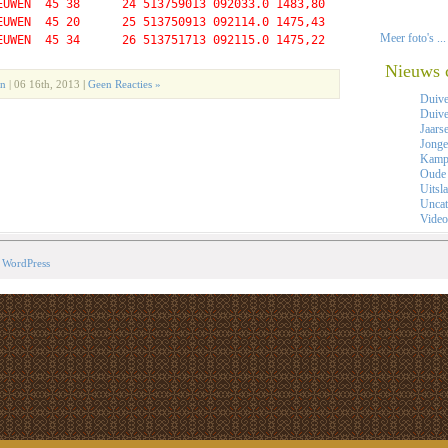
EUWEN  45 38      24 513759013 092033.0 1483,80 

EUWEN  45 20      25 513750913 092114.0 1475,43 

Meer foto's ...
Nieuws 
en
| 06 16th, 2013
|
Geen Reacties »
Duiv
Duive
Jaars
Jonge
Kamp
Oude
Uitsl
Uncat
Video
y
WordPress