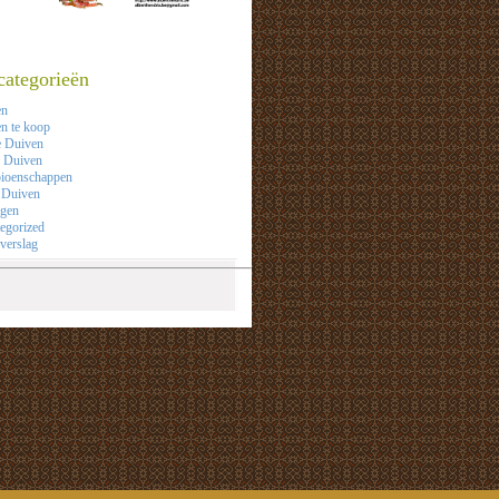
categorieën
en
n te koop
e Duiven
 Duiven
ioenschappen
 Duiven
agen
egorized
verslag