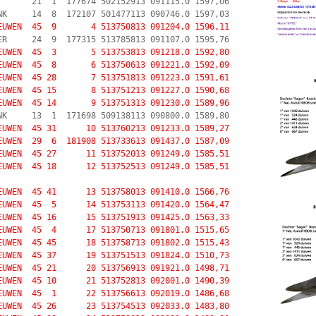
       21  1  177674 502152913 091115.0 1597,06 

NK     14  8  172107 501477113 090746.0 1597,03 

EUWEN  45  9       4 513750813 091204.0 1596,11
ER     24  9  177315 513785813 091107.0 1595,76 

EUWEN  45  3       5 513753813 091218.0 1592,80 

EUWEN  45  8       6 513750613 091221.0 1592,09 

EUWEN  45 28       7 513751813 091223.0 1591,61 

EUWEN  45 15       8 513751213 091227.0 1590,68 

EUWEN  45 14       9 513751313 091230.0 1589,96
EUWEN  45 31      10 513760213 091233.0 1589,27 

EUWEN  29  6  181908 513733613 091437.0 1587,09 

EUWEN  45 27      11 513752013 091249.0 1585,51 

EUWEN  45 18      12 513752513 091249.0 1585,51 

EUWEN  45 41      13 513758013 091410.0 1566,76 

EUWEN  45  5      14 513753113 091420.0 1564,47 

EUWEN  45 16      15 513751913 091425.0 1563,33 

EUWEN  45  4      17 513750713 091801.0 1515,65 

EUWEN  45 45      18 513758713 091802.0 1515,43 

EUWEN  45 37      19 513751513 091824.0 1510,73 

EUWEN  45 21      20 513756913 091921.0 1498,71 

EUWEN  45 10      21 513752813 092001.0 1490,39 

EUWEN  45  1      22 513756613 092019.0 1486,68 

EUWEN  45 26      23 513754513 092033.0 1483,80 
