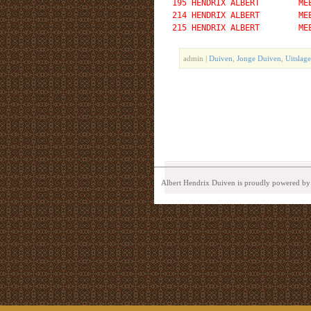
195 HENDRIX ALBERT        ME
214 HENDRIX ALBERT        ME
admin |
Duiven
,
Jonge Duiven
,
Uitslag
Albert Hendrix Duiven is proudly powered b