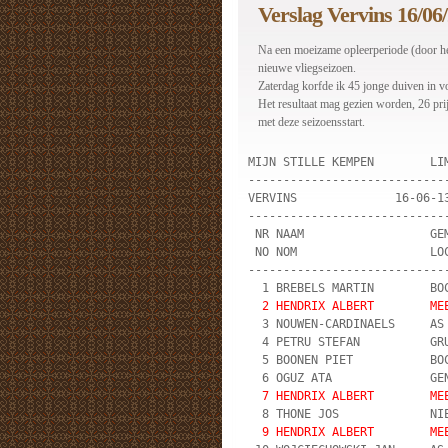
Verslag Vervins 16/06
Na een moeizame opleerperiode (door het
nieuwe vliegseizoen.
Zaterdag korfde ik 45 jonge duiven in v
Het resultaat mag gezien worden, 26 prij
met deze seizoensstart.
MIJN STILLE KEMPEN        LI
----------------------------
VERVINS              16-06-1
----------------------------
 NR NAAM                  GE
 NO NOM                   LO
----------------------------
  1 BREBELS MARTIN        BO
 2 HENDRIX ALBERT        ME
  3 NOUWEN-CARDINAELS     AS
  4 PETRU STEFAN          GR
  5 BOONEN PIET           BO
  6 OGUZ ATA              GE
7 HENDRIX ALBERT        ME
  8 THONE JOS             NI
9 HENDRIX ALBERT        ME