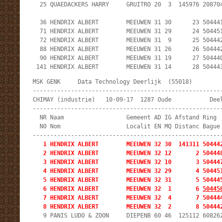
  25 QUAEDACKERS HARRY     GRUITRO 20  3  145976 208704
  36 HENDRIX ALBERT        MEEUWEN 31 30      23 504441
  71 HENDRIX ALBERT        MEEUWEN 31 29      24 504451
  72 HENDRIX ALBERT        MEEUWEN 31  9      25 504442
  88 HENDRIX ALBERT        MEEUWEN 31 26      26 504442
  90 HENDRIX ALBERT        MEEUWEN 31 19      27 504440
 141 HENDRIX ALBERT        MEEUWEN 31 14      28 50444
MSK GENK     Data Technology Deerlijk  (55018)         
-------------------------------------------------------
CHIMAY (industrie)   10-09-17  1287 Oude           Deel
-------------------------------------------------------
  NR Naam                  Gemeent AD IG Afstand Ring  
  N0 Nom                   Localit EN MQ Distanc Bague 
   1 HENDRIX ALBERT        MEEUWEN 32 30  141311 504442
   2 HENDRIX ALBERT        MEEUWEN 32 12       2 504448
   3 HENDRIX ALBERT        MEEUWEN 32 10       3 504447
   4 HENDRIX ALBERT        MEEUWEN 32 29       4 504451
   5 HENDRIX ALBERT        MEEUWEN 32 31       5 504445
   6 HENDRIX ALBERT        MEEUWEN 32  1       6 
50445
   7 HENDRIX ALBERT        MEEUWEN 32  4       7 504444
   8 HENDRIX ALBERT        MEEUWEN 32  2       8 50444