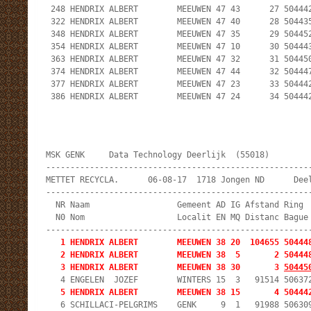
 248 HENDRIX ALBERT        MEEUWEN 47 43      27 504442
 322 HENDRIX ALBERT        MEEUWEN 47 40      28 504435
 348 HENDRIX ALBERT        MEEUWEN 47 35      29 504452
 354 HENDRIX ALBERT        MEEUWEN 47 10      30 504443
 363 HENDRIX ALBERT        MEEUWEN 47 32      31 504450
 374 HENDRIX ALBERT        MEEUWEN 47 44      32 504447
 377 HENDRIX ALBERT        MEEUWEN 47 23      33 504442
 386 HENDRIX ALBERT        MEEUWEN 47 24      34 50444
MSK GENK     Data Technology Deerlijk  (55018)         
-------------------------------------------------------
METTET RECYCLA.      06-08-17  1718 Jongen ND      Deel
-------------------------------------------------------
  NR Naam                  Gemeent AD IG Afstand Ring  
  N0 Nom                   Localit EN MQ Distanc Bague 
   1 HENDRIX ALBERT        MEEUWEN 38 20  104655 50444
   2 HENDRIX ALBERT        MEEUWEN 38  5       2 504448
   3 HENDRIX ALBERT        MEEUWEN 38 30       3 
50445
   5 HENDRIX ALBERT        MEEUWEN 38 15       4 50444
   6 SCHILLACI-PELGRIMS    GENK     9  1   91988 506309