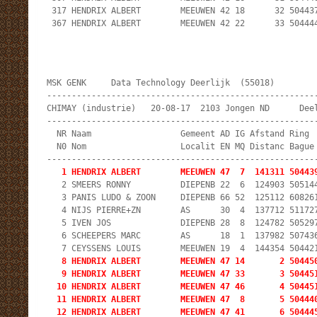
 317 HENDRIX ALBERT        MEEUWEN 42 18      32 504437
 367 HENDRIX ALBERT        MEEUWEN 42 22      33 50444
MSK GENK     Data Technology Deerlijk  (55018)         
-------------------------------------------------------
CHIMAY (industrie)   20-08-17  2103 Jongen ND      Deel
-------------------------------------------------------
  NR Naam                  Gemeent AD IG Afstand Ring  
  N0 Nom                   Localit EN MQ Distanc Bague 
   1 HENDRIX ALBERT        MEEUWEN 47  7  141311 50443
   2 SMEERS RONNY          DIEPENB 22  6  124903 505144
   3 PANIS LUDO & ZOON     DIEPENB 66 52  125112 608261
   4 NIJS PIERRE+ZN        AS      30  4  137712 511727
   5 IVEN JOS              DIEPENB 28  8  124782 505297
   6 SCHEEPERS MARC        AS      18  1  137982 507436
   8 HENDRIX ALBERT        MEEUWEN 47 14       2 504450
   9 HENDRIX ALBERT        MEEUWEN 47 33       3 504451
  10 HENDRIX ALBERT        MEEUWEN 47 46       4 504451
  11 HENDRIX ALBERT        MEEUWEN 47  8       5 504440
  12 HENDRIX ALBERT        MEEUWEN 47 41       6 504445