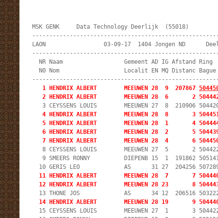
MSK GENK     Data Technology Deerlijk  (55018)         
-------------------------------------------------------
LAON                 03-09-17  1404 Jongen ND      Deel
-------------------------------------------------------
  NR Naam                  Gemeent AD IG Afstand Ring  
  N0 Nom                   Localit EN MQ Distanc Bague 
   1 HENDRIX ALBERT        MEEUWEN 28  9  207867 
50445
   2 HENDRIX ALBERT        MEEUWEN 28  6       2 50444
   4 HENDRIX ALBERT        MEEUWEN 28  8       3 504451
   5 HENDRIX ALBERT        MEEUWEN 28  1       4 504444
   6 HENDRIX ALBERT        MEEUWEN 28  2       5 504439
   7 HENDRIX ALBERT        MEEUWEN 28  4       6 50445
   8 CEYSSENS LOUIS        MEEUWEN 27  5       2 504422
   9 SMEERS RONNY          DIEPENB 15  1  191862 505141
  11 HENDRIX ALBERT        MEEUWEN 28  7       7 504440
  12 HENDRIX ALBERT        MEEUWEN 28 23       8 50444
  14 HENDRIX ALBERT        MEEUWEN 28 19       9 50444
  15 CEYSSENS LOUIS        MEEUWEN 27  1       3 504422