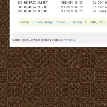
 239 HENDRIX ALBERT        MEEUWEN 38 35      21 504449
 288 HENDRIX ALBERT        MEEUWEN 38 19      22 504452
 397 HENDRIX ALBERT        MEEUWEN 38 23      23 50444
admin |
Duiven
,
Jonge Duiven
,
Uitslagen
| 10 14th, 2017
Albert Hendrix Duiven is proudly powered by
WordPress