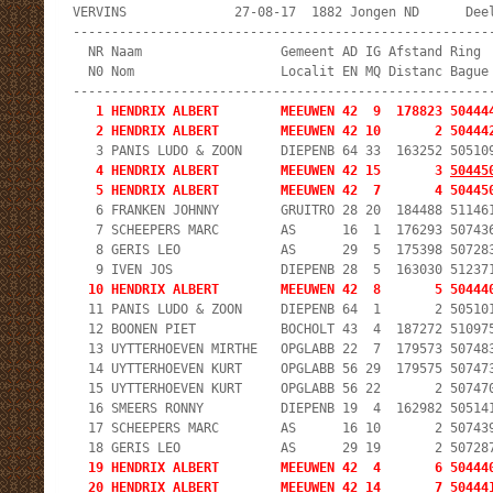
VERVINS              27-08-17  1882 Jongen ND      Deel
-------------------------------------------------------
  NR Naam                  Gemeent AD IG Afstand Ring  
  N0 Nom                   Localit EN MQ Distanc Bague 
   1 HENDRIX ALBERT        MEEUWEN 42  9  178823 504444
   2 HENDRIX ALBERT        MEEUWEN 42 10       2 50444
   4 HENDRIX ALBERT        MEEUWEN 42 15       3 
50445
   5 HENDRIX ALBERT        MEEUWEN 42  7       4 50445
   6 FRANKEN JOHNNY        GRUITRO 28 20  184488 511461
   7 SCHEEPERS MARC        AS      16  1  176293 507436
   8 GERIS LEO             AS      29  5  175398 507283
  10 HENDRIX ALBERT        MEEUWEN 42  8       5 50444
  11 PANIS LUDO & ZOON     DIEPENB 64  1       2 505101
  12 BOONEN PIET           BOCHOLT 43  4  187272 510975
  13 UYTTERHOEVEN MIRTHE   OPGLABB 22  7  179573 507483
  14 UYTTERHOEVEN KURT     OPGLABB 56 29  179575 507473
  15 UYTTERHOEVEN KURT     OPGLABB 56 22       2 507470
  16 SMEERS RONNY          DIEPENB 19  4  162982 505141
  17 SCHEEPERS MARC        AS      16 10       2 507439
  19 HENDRIX ALBERT        MEEUWEN 42  4       6 504440
  20 HENDRIX ALBERT        MEEUWEN 42 14       7 50444