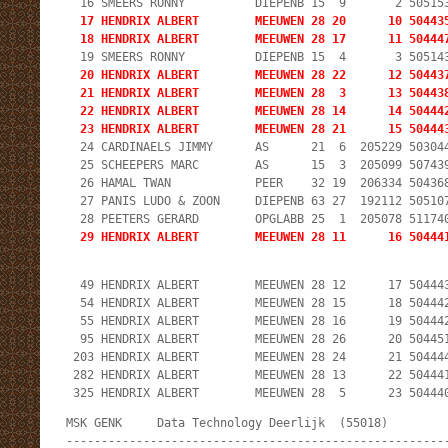
  17 HENDRIX ALBERT        MEEUWEN 28 20      10 504435
  18 HENDRIX ALBERT        MEEUWEN 28 17      11 50444
  20 HENDRIX ALBERT        MEEUWEN 28 22      12 504437
  21 HENDRIX ALBERT        MEEUWEN 28  3      13 504438
  22 HENDRIX ALBERT        MEEUWEN 28 14      14 504442
  23 HENDRIX ALBERT        MEEUWEN 28 21      15 50444
  24 CARDINAELS JIMMY      AS      21  6  205229 503044
  25 SCHEEPERS MARC        AS      15  3  205099 507439
  26 HAMAL TWAN            PEER    32 19  206334 504368
  27 PANIS LUDO & ZOON     DIEPENB 63 27  192112 505107
  29 HENDRIX ALBERT        MEEUWEN 28 11      16 50444
  49 HENDRIX ALBERT        MEEUWEN 28 12      17 504443
  54 HENDRIX ALBERT        MEEUWEN 28 15      18 504442
  55 HENDRIX ALBERT        MEEUWEN 28 16      19 504442
  95 HENDRIX ALBERT        MEEUWEN 28 26      20 504451
 203 HENDRIX ALBERT        MEEUWEN 28 24      21 504444
 282 HENDRIX ALBERT        MEEUWEN 28 13      22 504441
 325 HENDRIX ALBERT        MEEUWEN 28  5      23 50444
MSK GENK     Data Technology Deerlijk  (55018)         
-------------------------------------------------------