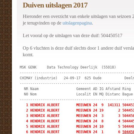
Duiven uitslagen 2017
Hieronder een overzicht van enkele uitslagen van seizoen 
je terugvinden op de
uitslagenpagina
.
Let vooral op de uitslagen van deze duif: 504450517
Op 6 vluchten is deze duif slechts door 1 andere duif versl
komt.
MSK GENK     Data Technology Deerlijk  (55018)         
-------------------------------------------------------
CHIMAY (industrie)   24-09-17  625 Oude           Deeln
-------------------------------------------------------
  NR Naam                  Gemeent AD IG Afstand Ring  
  N0 Nom                   Localit EN MQ Distanc Bague 
   1 HENDRIX ALBERT        MEEUWEN 24  9  141311 504451
   2 HENDRIX ALBERT        MEEUWEN 24 19       2 504451
   3 HENDRIX ALBERT        MEEUWEN 24  3       3 504450
   4 HENDRIX ALBERT        MEEUWEN 24  8       4 504445
   5 HENDRIX ALBERT        MEEUWEN 24 10       5 504448
   6 HENDRIX ALBERT        MEEUWEN 24  1       6 
50445