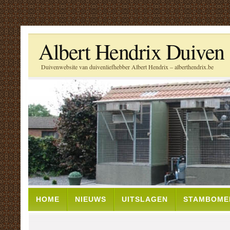
Albert Hendrix Duiven
Duivenwebsite van duivenliefhebber Albert Hendrix – alberthendrix.be
HOME
NIEUWS
UITSLAGEN
STAMBOME