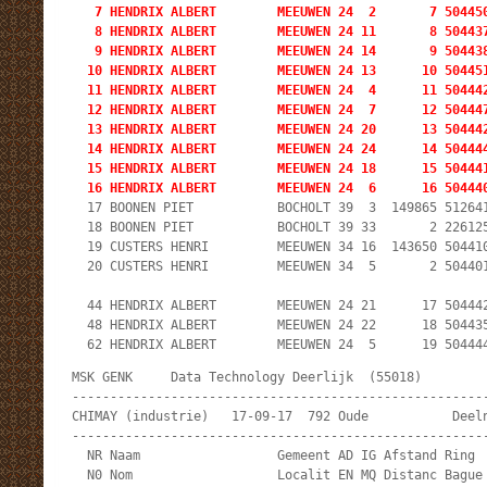
   7 HENDRIX ALBERT        MEEUWEN 24  2       7 504450
   8 HENDRIX ALBERT        MEEUWEN 24 11       8 504437
   9 HENDRIX ALBERT        MEEUWEN 24 14       9 504438
  10 HENDRIX ALBERT        MEEUWEN 24 13      10 504451
  11 HENDRIX ALBERT        MEEUWEN 24  4      11 504442
  12 HENDRIX ALBERT        MEEUWEN 24  7      12 504447
  13 HENDRIX ALBERT        MEEUWEN 24 20      13 504442
  14 HENDRIX ALBERT        MEEUWEN 24 24      14 504444
  15 HENDRIX ALBERT        MEEUWEN 24 18      15 504441
  16 HENDRIX ALBERT        MEEUWEN 24  6      16 50444
  17 BOONEN PIET           BOCHOLT 39  3  149865 512641
  18 BOONEN PIET           BOCHOLT 39 33       2 226125
  19 CUSTERS HENRI         MEEUWEN 34 16  143650 504410
  20 CUSTERS HENRI         MEEUWEN 34  5       2 504401
  44 HENDRIX ALBERT        MEEUWEN 24 21      17 504442
  48 HENDRIX ALBERT        MEEUWEN 24 22      18 504435
  62 HENDRIX ALBERT        MEEUWEN 24  5      19 50444
MSK GENK     Data Technology Deerlijk  (55018)         
-------------------------------------------------------
CHIMAY (industrie)   17-09-17  792 Oude           Deeln
-------------------------------------------------------
  NR Naam                  Gemeent AD IG Afstand Ring  
  N0 Nom                   Localit EN MQ Distanc Bague 