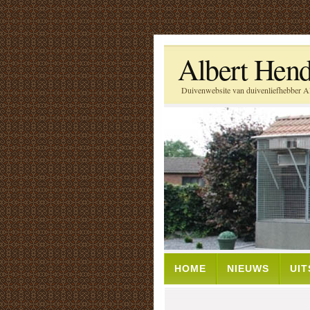
Albert Hend
Duivenwebsite van duivenliefhebber Al
HOME
NIEUWS
UI