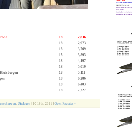
rode
18
2,836
18
2,973
18
3,769
18
3,893
18
4,197
18
5,019
Kluisbergen
18
5,111
gen
18
6,286
18
6,403
18
7,227
enschappen
,
Uitslagen
| 10 19th, 2011
|
Geen Reacties »