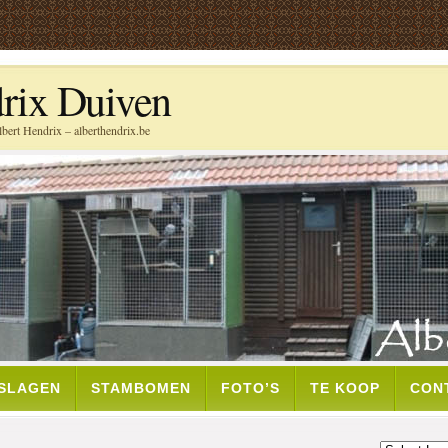
rix Duiven
bert Hendrix – alberthendrix.be
TSLAGEN
STAMBOMEN
FOTO’S
TE KOOP
CON