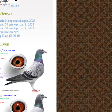
Translate
 Nieuws
icht Kampioenschappen 2023
dan 55 eerste prijzen in 2023
dan 50 eerste prijzen in 2022
duiven van 2021
ag Dizy 15-06-19
uiven