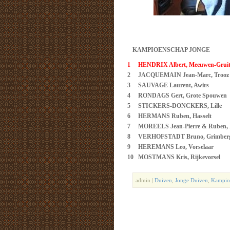
KAMPIOENSCHAP JONGE
1
HENDRIX Albert, Meeuwen-Gruit
2
JACQUEMAIN Jean-Marc, Trooz
3
SAUVAGE Laurent, Awirs
4
RONDAGS Gert, Grote Spouwen
5
STICKERS-DONCKERS, Lille
6
HERMANS Ruben, Hasselt
7
MOREELS Jean-Pierre & Ruben, 
8
VERHOFSTADT Bruno, Grimber
9
HEREMANS Leo, Vorselaar
10
MOSTMANS Kris, Rijkevorsel
admin |
Duiven
,
Jonge Duiven
,
Kampio