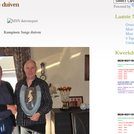
 duiven
Powered by
Laatste
Overz
Meer 
Kampioen Jonge duiven
Meer 
4 Top
Uitsl
Kweekd