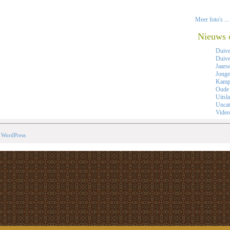
Meer foto's ...
Nieuws 
Duiv
Duive
Jaars
Jonge
Kamp
Oude
Uitsl
Uncat
Video
y
WordPress