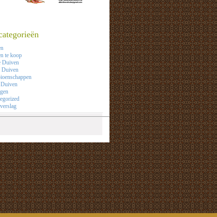
categorieën
en
n te koop
e Duiven
 Duiven
ioenschappen
 Duiven
agen
egorized
verslag