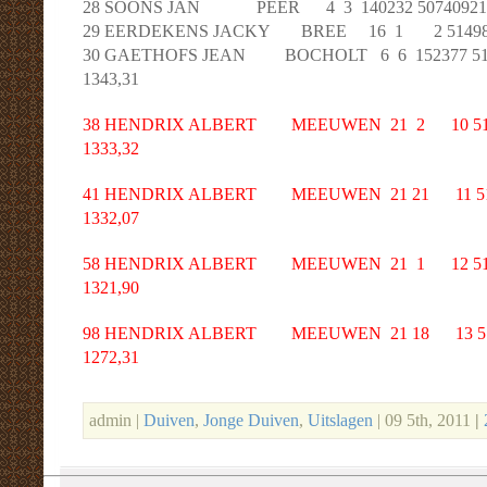
28 SOONS JAN PEER 4 3 140232 507409211 13
29 EERDEKENS JACKY BREE 16 1 2 514980811
30 GAETHOFS JEAN BOCHOLT 6 6 152377 5149
1343,31
38 HENDRIX ALBERT MEEUWEN 21 2 10 51205
1333,32
41 HENDRIX ALBERT MEEUWEN 21 21 11 5120
1332,07
58 HENDRIX ALBERT MEEUWEN 21 1 12 51205
1321,90
98 HENDRIX ALBERT MEEUWEN 21 18 13 5120
1272,31
admin |
Duiven
,
Jonge Duiven
,
Uitslagen
| 09 5th, 2011
|