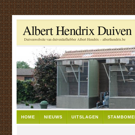
Albert Hendrix Duiven
Duivenwebsite van duivenliefhebber Albert Hendrix – alberthendrix.be
HOME
NIEUWS
UITSLAGEN
STAMBOME