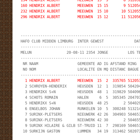
134 HENDRIX ALBERT        MEEUWEN  15  3       8 512052
160 HENDRIX ALBERT        MEEUWEN  15 15       9 512054
232 HENDRIX ALBERT        MEEUWEN  15 10      10 512055
-------------------------------------------------------
HAFO CLUB MIDDEN LIMBURG  INTER GEWEST              DAT
-------------------------------------------------------
MELUN                20-08-11 2354 JONGE         LOS TE
-------------------------------------------------------
 NR NAAM                  GEMEENTE AD IG AFSTAND RING  
 NO NOM                   LOCALITE EN MQ DISTANC BAGUE 
  1 HENDRIX ALBERT        MEEUWEN  15  2  335765 51205

  2 SCHROYEN-HENDERIX     HEUSDEN  12  1  319854 504204
  3 HENDRIKX S+N          HEUSDEN  48  1  319829 504096
  4 SCHOTS ROMAIN         HALEN     6  5  305345 204701
  5 HENDRIKX S+N          HEUSDEN  48 25       2 504029
  6 ENGELBOS JOHAN        RUNKELEN 10  5  300248 513214
  7 SURINX-PLETSERS       NIEUWERK 42 26  304903 504653
  8 SURINX-PLETSERS       NIEUWERK 42 30       2 504655
  9 SURINX HILAIRE & GILB ST-TRUID 11  7  298169 504651
 10 SURKIJN GASTON        LUMMEN   34 19  313462 50207