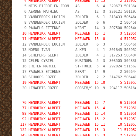
4 HENDRIKX ALBERT       MEEUWEN  15 15       2 51205
  5 NIJS PIERRE EN ZOON   AS        6  4  320673 501364
  6 AERDEN MATHIEU        AS       12  3  320121 501191
  7 VANDEBROEK LUCIEN     ZOLDER    6  1  318433 506464
  8 VANDEBROEK LUCIEN     ZOLDER    6  6       2 506458
 10 HENDRIKX ALBERT       MEEUWEN  15  1       3 51205
 11 HENDRIKX ALBERT       MEEUWEN  15  8       4 51205

 12 VANDEBROEK LUCIEN     ZOLDER    6  3       3 506466
 13 NOENS IVAN            ALKEN     4  1  301845 505957
 14 SCHEPERS GEERT        ZOLDER    4  1  317253 506404
 15 CELEN CYRIEL          KURINGEN  5  3  308505 502836
 16 CRETEN MARCEL         ST-TRUID  5  4  292824 511562
 17 PAUWELS ETIENNE       KERMT    14  9       2 502644
 19 HENDRIKX ALBERT       MEEUWEN  15 10       5 51205

 20 LENAERTS JOZEF        GORSEM/S 10  9  294117 506164
 76 HENDRIKX ALBERT       MEEUWEN  15  7       6 512058
 77 HENDRIKX ALBERT       MEEUWEN  15  4       7 512050
 88 HENDRIKX ALBERT       MEEUWEN  15 14       8 512056
 92 HENDRIKX ALBERT       MEEUWEN  15  2       9 512053
117 HENDRIKX ALBERT       MEEUWEN  15 11      10 512051
132 HENDRIKX ALBERT       MEEUWEN  15  3      11 512052
145 HENDRIKX ALBERT       MEEUWEN  15 13      12 512054