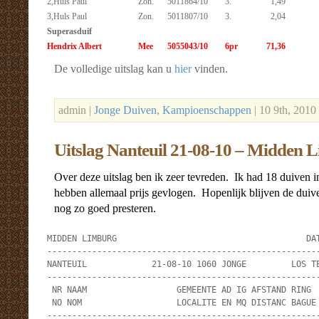
2,Huls Paul
Zon.
5011864/10
3.
1,49
3,Huls Paul
Zon.
5011807/10
3.
2,04
Superasduif
Hendrix Albert
Mee
5055043/10
6pr
71,36
De volledige uitslag kan u
hier
vinden.
admin |
Jonge Duiven
,
Kampioenschappen
| 10 9th, 2010
Uitslag Nanteuil 21-08-10 – Midden 
Over deze uitslag ben ik zeer tevreden. Ik had 18 duiven i
hebben allemaal prijs gevlogen. Hopenlijk blijven de du
nog zo goed presteren.
MIDDEN LIMBURG                                      DAT
-------------------------------------------------------
NANTEUIL             21-08-10 1060 JONGE         LOS TE
-------------------------------------------------------
 NR NAAM                  GEMEENTE AD IG AFSTAND RING  
 NO NOM                   LOCALITE EN MQ DISTANC BAGUE 
-------------------------------------------------------