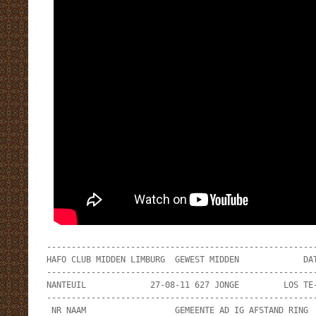
-------------------------------------------------------
HAFO CLUB MIDDEN LIMBURG  GEWEST MIDDEN             DAT
-------------------------------------------------------
NANTEUIL             27-08-11 627 JONGE         LOS TE-
-------------------------------------------------------
 NR NAAM                  GEMEENTE AD IG AFSTAND RING  