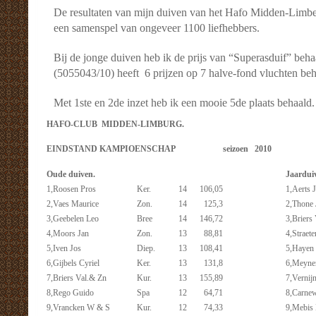
De resultaten van mijn duiven van het Hafo Midden-Limber
een samenspel van ongeveer 1100 liefhebbers.
Bij de jonge duiven heb ik de prijs van “Superasduif” beha
(5055043/10) heeft 6 prijzen op 7 halve-fond vluchten beh
Met 1ste en 2de inzet heb ik een mooie 5de plaats behaald.
HAFO-CLUB MIDDEN-LIMBURG.
EINDSTAND KAMPIOENSCHAP
seizoen 2010
Oude duiven.
Jaardui
1,Roosen Pros
Ker.
14
106,05
1,Aerts 
2,Vaes Maurice
Zon.
14
125,3
2,Thone 
3,Geebelen Leo
Bree
14
146,72
3,Briers
4,Moors Jan
Zon.
13
88,81
4,Straet
5,Iven Jos
Diep.
13
108,41
5,Hayen
6,Gijbels Cyriel
Ker.
13
131,8
6,Meyne
7,Briers Val.& Zn
Kur.
13
155,89
7,Vernij
8,Rego Guido
Spa
12
64,71
8,Carnew
9,Vrancken W & S
Kur.
12
74,33
9,Mebis 