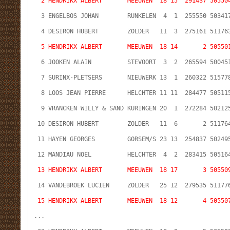
2 HENDRIKX ALBERT       MEEUWEN  18 15  291437 50550
  3 ENGELBOS JOHAN        RUNKELEN  4  1  255550 50341
  4 DESIRON HUBERT        ZOLDER   11  3  275161 51176
5 HENDRIKX ALBERT       MEEUWEN  18 14       2 50550
  6 JOOKEN ALAIN          STEVOORT  3  2  265594 50045
  7 SURINX-PLETSERS       NIEUWERK 13  1  260322 51577
  8 LOOS JEAN PIERRE      HELCHTER 11 11  284477 50511
  9 VRANCKEN WILLY & SAND KURINGEN 20  1  272284 50212
 10 DESIRON HUBERT        ZOLDER   11  6       2 51176
 11 HAYEN GEORGES         GORSEM/S 23 13  254837 50249
 12 MANDIAU NOEL          HELCHTER  4  2  283415 50516
13 HENDRIKX ALBERT       MEEUWEN  18 17       3 50550
 14 VANDEBROEK LUCIEN     ZOLDER   25 12  279535 51177
15 HENDRIKX ALBERT       MEEUWEN  18 12       4 50550
...