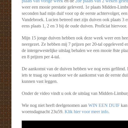
plaats van vorige week
en de
2de plaats van 2 weken gele
weer een mooie prestatie geleverd. 1e plaats Midden-Limbu
seconden had mijn duif voor op de eerste achtervolger, een
Vandebroek. Lucien betreed met zijn duiven ook plaats 3 e
eens plaats 1, 2 en 3 bij de oude duiven. Proficiat hiervoor.
Mijn 15 jonge duiven hebben ook deze week weer een heel
neergezet. Ze hebben mij 7 prijzen per 20-tal opgeleverd en
de intergewestelijke uitslag behalen we een mooie 8ste plaa
en 8 prijzen per 4-tal.
De aankomst van de duiven hebben we nog eens gefilmd. H
iets te traag op waardoor we de aankomst van de eerste dui
kunnen vast leggen.
Onder de video vindt u ook de uitslag van Midden-Limburg
Wie nog niet heeft deelgenomen aan
WIN EEN DUIF
kan 
woensdagnacht 23u59.
Klik hier voor meer info
.