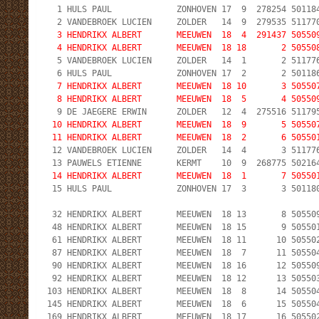
  1 HULS PAUL             ZONHOVEN 17  9  278254 501184
  2 VANDEBROEK LUCIEN     ZOLDER   14  9  279535 511770
3 HENDRIKX ALBERT       MEEUWEN  18  4  291437 505509
  4 HENDRIKX ALBERT       MEEUWEN  18 18       2 50550

  5 VANDEBROEK LUCIEN     ZOLDER   14  1       2 511776
  6 HULS PAUL             ZONHOVEN 17  2       2 501186
 7 HENDRIKX ALBERT       MEEUWEN  18 10       3 505507
  8 HENDRIKX ALBERT       MEEUWEN  18  5       4 50550

  9 DE JAEGERE ERWIN      ZOLDER   12  4  275516 511795
10 HENDRIKX ALBERT       MEEUWEN  18  9       5 505507
 11 HENDRIKX ALBERT       MEEUWEN  18  2       6 50550

 12 VANDEBROEK LUCIEN     ZOLDER   14  4       3 511776
 13 PAUWELS ETIENNE       KERMT    10  9  268775 502164
14 HENDRIKX ALBERT       MEEUWEN  18  1       7 50550
 15 HULS PAUL             ZONHOVEN 17  3       3 501180
 32 HENDRIKX ALBERT       MEEUWEN  18 13       8 505509
 48 HENDRIKX ALBERT       MEEUWEN  18 15       9 505501
 61 HENDRIKX ALBERT       MEEUWEN  18 11      10 505502
 87 HENDRIKX ALBERT       MEEUWEN  18  7      11 505504
 90 HENDRIKX ALBERT       MEEUWEN  18 16      12 505509
 92 HENDRIKX ALBERT       MEEUWEN  18 12      13 505503
103 HENDRIKX ALBERT       MEEUWEN  18  8      14 505504
145 HENDRIKX ALBERT       MEEUWEN  18  6      15 505504
169 HENDRIKX ALBERT       MEEUWEN  18 17      16 505502