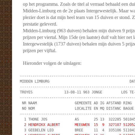
op het programma. Zoals de titel al verraad behaald een dui
Midden-Limburg en de 2e plaats Intergewestelijk. Maar wa
plezier doet is dat mijn heel team van 15 duiven er stond. 
prestatie geleverd.
Midden-Limburg (963 duiven) behalen mijn duiven 9 prijze
prijzen per viertal. Mijn 15de (en laatste) duif valt hier net 
Intergewestelijk (1737 duiven) behalen mijn duiven 5 prijze
prijzen per vijftal.
Hieronder volgen de uitslagen:
-------------------------------------------------------
MIDDEN LIMBURG                                      DAT
-------------------------------------------------------
TROYES               13-08-11 963 JONGE         LOS TE-
-------------------------------------------------------
 NR NAAM                  GEMEENTE AD IG AFSTAND RING  
 NO NOM                   LOCALITE EN MQ DISTANC BAGUE 
-------------------------------------------------------
  1 THONE JOS             AS       25 13  322285 501045
 2 HENDRIKX ALBERT       MEEUWEN  15  9  327107 51205
  3 GEEBELEN LEO          BREE     11  4  335106 511043