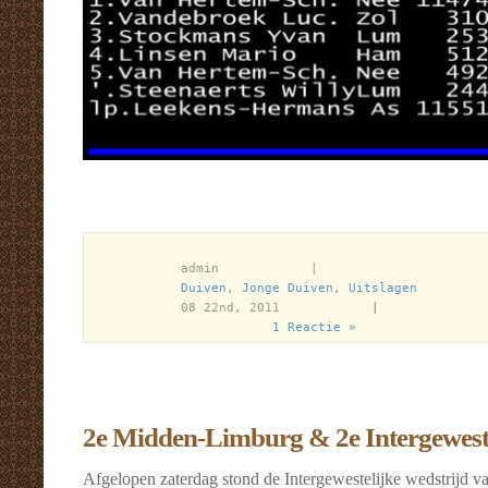
            admin            |

Duiven
, 
Jonge Duiven
, 
Uitslagen
          
            08 22nd, 2011            
|
1 Reactie »
2e Midden-Limburg & 2e Intergeweste
Afgelopen zaterdag stond de Intergewestelijke wedstrijd v