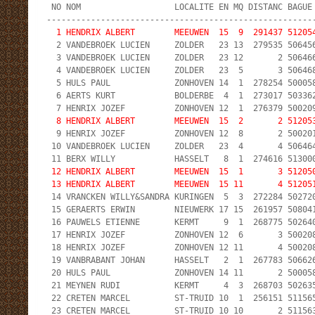
 NO NOM                   LOCALITE EN MQ DISTANC BAGUE 
  1 HENDRIX ALBERT        MEEUWEN  15  9  291437 51205

  2 VANDEBROEK LUCIEN     ZOLDER   23 13  279535 506456
  3 VANDEBROEK LUCIEN     ZOLDER   23 12       2 506466
  4 VANDEBROEK LUCIEN     ZOLDER   23  5       3 506468
  5 HULS PAUL             ZONHOVEN 14  1  278254 500058
  6 AERTS KURT            BOLDERBE  4  1  273017 503362
  8 HENDRIX ALBERT        MEEUWEN  15  2       2 51205

  9 HENRIX JOZEF          ZONHOVEN 12  8       2 500201
 10 VANDEBROEK LUCIEN     ZOLDER   23  4       4 506464
 12 HENDRIX ALBERT        MEEUWEN  15  1       3 512050
 13 HENDRIX ALBERT        MEEUWEN  15 11       4 51205

 14 VRANCKEN WILLY&SANDRA KURINGEN  5  3  272284 502720
 15 GERAERTS ERWIN        NIEUWERK 17 15  261957 508041
 16 PAUWELS ETIENNE       KERMT     9  1  268775 502640
 17 HENRIX JOZEF          ZONHOVEN 12  6       3 500208
 18 HENRIX JOZEF          ZONHOVEN 12 11       4 500208
 19 VANBRABANT JOHAN      HASSELT   2  1  267783 506626
 20 HULS PAUL             ZONHOVEN 14 11       2 500058
 21 MEYNEN RUDI           KERMT     4  3  268703 502635
 22 CRETEN MARCEL         ST-TRUID 10  1  256151 511565