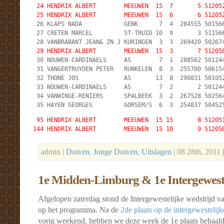
 24 HENDRIX ALBERT        MEEUWEN  15  7       5 512052
 25 HENDRIX ALBERT        MEEUWEN  15  6       6 51205

 26 KLAPS NADA            GENK      7  4  284555 501566
 27 CRETEN MARCEL         ST-TRUID 10  9       3 511566
 29 HENDRIX ALBERT        MEEUWEN  15  3       7 51205

 30 NOUWEN-CARDINAELS     AS        7  1  288562 501244
 31 VANGERTRUYDEN PETER   RUNKELEN  8  3  255700 506154
 32 THONE JOS             AS       13  8  290831 501052
 33 NOUWEN-CARDINAELS     AS        7  2       2 501244
 34 VANWINGE-RENIERS      SPALBEEK  3  2  267528 502564
 35 HAYEN GEORGES         GORSEM/S  6  3  254837 50452
 95 HENDRIX ALBERT        MEEUWEN  15 15       8 512051
144 HENDRIX ALBERT        MEEUWEN  15 10       9 51205
admin |
Duiven
,
Jonge Duiven
,
Uitslagen
| 08 28th, 2011
1e Midden-Limburg & 1e Intergewest
Afgelopen zaterdag stond de Intergewestelijke wedstrijd 
op het programma. Na de
2de plaats op de intergewestelij
vorig weekend, hebben we deze week de 1e plaats behaald