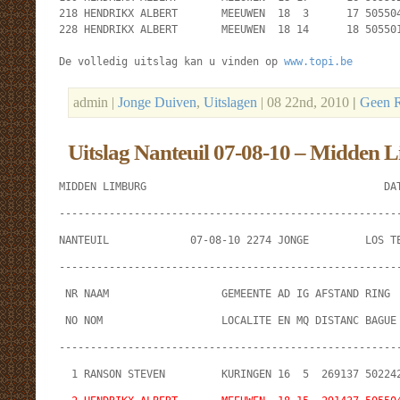
218 HENDRIKX ALBERT       MEEUWEN  18  3      17 505504
228 HENDRIKX ALBERT       MEEUWEN  18 14      18 505501
De volledig uitslag kan u vinden op 
www.topi.be
admin |
Jonge Duiven
,
Uitslagen
| 08 22nd, 2010
|
Geen R
Uitslag Nanteuil 07-08-10 – Midden 
MIDDEN LIMBURG                                      DA
------------------------------------------------------
NANTEUIL             07-08-10 2274 JONGE         LOS T
------------------------------------------------------
 NR NAAM                  GEMEENTE AD IG AFSTAND RING 
 NO NOM                   LOCALITE EN MQ DISTANC BAGUE
------------------------------------------------------
  1 RANSON STEVEN         KURINGEN 16  5  269137 50224