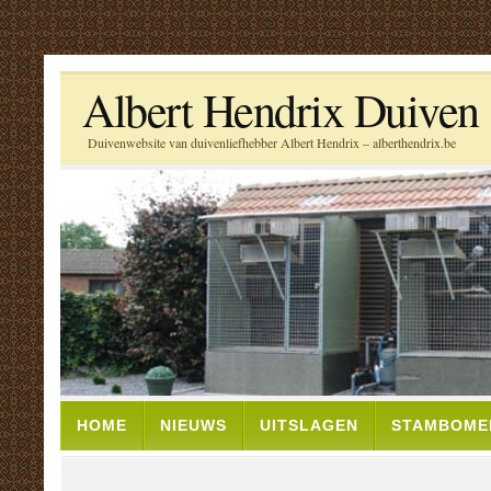
Albert Hendrix Duiven
Duivenwebsite van duivenliefhebber Albert Hendrix – alberthendrix.be
HOME
NIEUWS
UITSLAGEN
STAMBOME