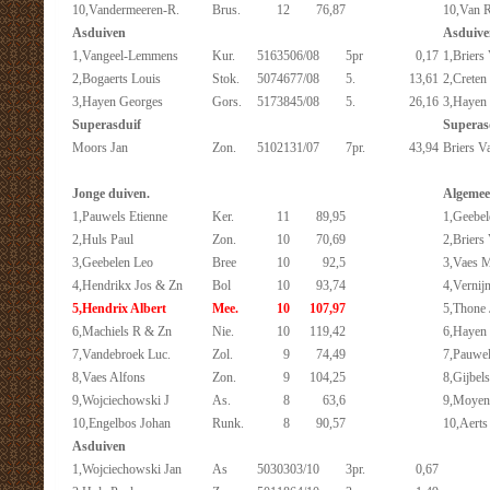
10,Vandermeeren-R.
Brus.
12
76,87
10,Van 
Asduiven
Asduive
1,Vangeel-Lemmens
Kur.
5163506/08
5pr
0,17
1,Briers
2,Bogaerts Louis
Stok.
5074677/08
5.
13,61
2,Creten
3,Hayen Georges
Gors.
5173845/08
5.
26,16
3,Hayen
Superasduif
Superas
Moors Jan
Zon.
5102131/07
7pr.
43,94
Briers V
Jonge duiven.
Algemee
1,Pauwels Etienne
Ker.
11
89,95
1,Geebel
2,Huls Paul
Zon.
10
70,69
2,Briers
3,Geebelen Leo
Bree
10
92,5
3,Vaes M
4,Hendrikx Jos & Zn
Bol
10
93,74
4,Vernij
5,Hendrix Albert
Mee.
10
107,97
5,Thone 
6,Machiels R & Zn
Nie.
10
119,42
6,Hayen
7,Vandebroek Luc.
Zol.
9
74,49
7,Pauwel
8,Vaes Alfons
Zon.
9
104,25
8,Gijbels
9,Wojciechowski J
As.
8
63,6
9,Moyen
10,Engelbos Johan
Runk.
8
90,57
10,Aerts
Asduiven
1,Wojciechowski Jan
As
5030303/10
3pr.
0,67