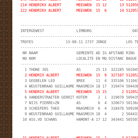
214 HENDRIKX ALBERT       MEEUWEN  15 12      13 512050
222 HENDRIKX ALBERT       MEEUWEN  15  6      14 51205
-------------------------------------------------------
INTERGEWEST               LIMBURG                   DAT
-------------------------------------------------------
TROYES               13-08-11 1737 JONGE         LOS TE
-------------------------------------------------------
 NR NAAM                  GEMEENTE AD IG AFSTAND RING  
 NO NOM                   LOCALITE EN MQ DISTANC BAGUE 
-------------------------------------------------------
  2 HENDRIX ALBERT        MEEUWEN  15  9  327107 51205

  3 GEEBELEN LEO          BREE     11  4  335106 511043
  5 HENDRIX ALBERT        MEEUWEN  15 15       2 51205

  6 VANDERSTRAETEN GERRIT KOTEM     2  1  319070 509435
  7 NIJS PIERRE+ZN        AS        6  4  320673 501364
  8 SCHEEPERS THEO        MAASMECH  6  4  318476 509200
  9 WEUSTENRAAD GUILLAUME MAASMECH 18  4       2 504433
 10 ASS.VD SCHANS         HAMONT-A 17 12  343441 50550